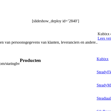
[slideshow_deploy id=’2840′]
Kubixx e
Lees ver
n van persoonsgegevens van klanten, leveranciers en andere..
Kubixx
Producten
om/staringbv
SteadyF
SteadyM
Steadiaa