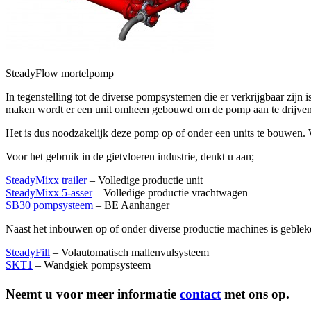
SteadyFlow mortelpomp
In tegenstelling tot de diverse pompsystemen die er verkrijgbaar zij
maken wordt er een unit omheen gebouwd om de pomp aan te drijven 
Het is dus noodzakelijk deze pomp op of onder een units te bouwen. 
Voor het gebruik in de gietvloeren industrie, denkt u aan;
SteadyMixx trailer
– Volledige productie unit
SteadyMixx 5-asser
– Volledige productie vrachtwagen
SB30 pompsysteem
– BE Aanhanger
Naast het inbouwen op of onder diverse productie machines is gebleke
SteadyFill
– Volautomatisch mallenvulsysteem
SKT1
– Wandgiek pompsysteem
Neemt u voor meer informatie
contact
met ons op.