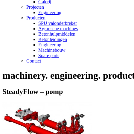
Galerij
Projecten
Engineering
Producten
SPU valonderbreker
Agrarische machines
Betonhulpmiddelen
Betonleidingen
Engineering
Machinebouw
Spare parts
Contact
machinery. engineering. product
SteadyFlow – pomp