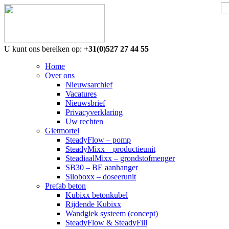
Zoeken:
U kunt ons bereiken op:
+31(0)527 27 44 55
Home
Over ons
Nieuwsarchief
Vacatures
Nieuwsbrief
Privacyverklaring
Uw rechten
Gietmortel
SteadyFlow – pomp
SteadyMixx – productieunit
SteadiaalMixx – grondstofmenger
SB30 – BE aanhanger
Siloboxx – doseerunit
Prefab beton
Kubixx betonkubel
Rijdende Kubixx
Wandgiek systeem (concept)
SteadyFlow & SteadyFill