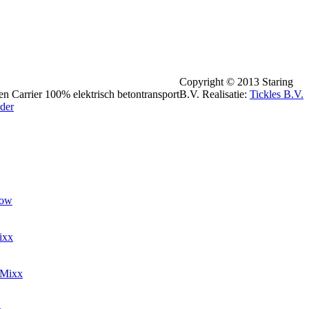
Copyright © 2013 Staring
n Carrier 100% elektrisch betontransport
B.V.
Realisatie:
Tickles B.V.
der
low
ixx
lMixx